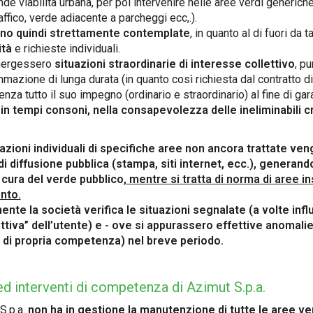
nde viabilità urbana, per poi intervenire nelle aree verdi generiche
affico, verde adiacente a parcheggi ecc,.).
no quindi strettamente contemplate
, in quanto al di fuori da
ità
e richieste individuali.
ergessero
situazioni straordinarie di interesse collettivo
, p
mazione di lunga durata (in quanto così richiesta dal contratto di 
nza tutto il suo impegno (ordinario e straordinario) al fine di gar
,
in tempi consoni, nella consapevolezza delle ineliminabili cri
zioni individuali di specifiche aree non ancora trattate ve
i diffusione pubblica (stampa, siti internet, ecc.), generand
cura del verde pubblico,
mentre si tratta di norma di aree in
nto.
nte la società verifica le situazioni segnalate (a volte in
tiva” dell’utente) e - ove si appurassero effettive anomalie 
à di propria competenza) nel breve periodo.
d interventi di competenza di Azimut S.p.a.
S.p.a.
non
ha in gestione la manutenzione di tutte le aree ver