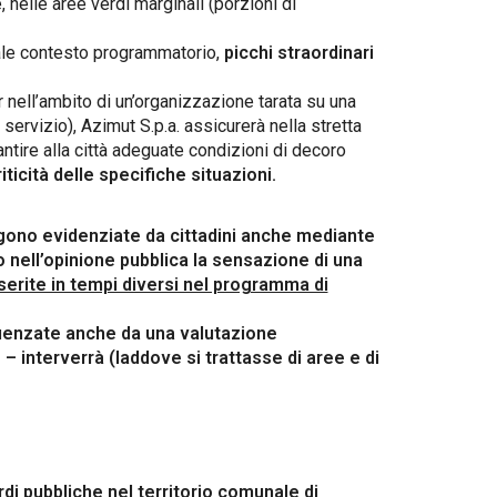
, nelle aree verdi marginali (porzioni di
 tale contesto programmatorio,
picchi straordinari
ur nell’ambito di un’organizzazione tarata su una
servizio), Azimut S.p.a. assicurerà nella stretta
antire alla città adeguate condizioni di decoro
ticità delle specifiche situazioni.
ngono evidenziate da cittadini anche mediante
o nell’opinione pubblica la sensazione di una
serite in tempi diversi nel programma di
fluenzate anche da una valutazione
– interverrà (laddove si trattasse di aree e di
di pubbliche nel territorio comunale di