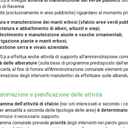
S.p.a. esegue
attività di manutenzione del verde pubblico
sull
 di Ravenna.
vità (esclusivamente in aree pubbliche) riguardano al momento pr
ura e manutenzione dei manti erbosi (sfalcio aree verdi pubb
otatura e abbattimento di alberi, arbusti e siepi;
llestimento e manutenzione aiuole e vasche ornamentali;
rrigazione piante e manti erbosi;
estione serra e vivaio aziendale.
S.p.a effettua anche attività di supporto all’amministrazione com
tà delle alberature
(sulla base di programma predisposto dall’amm
ocietà, al fine di fornire all’Amministrazione comunale elementi p
mazione degli interventi manutentivi da effettuare sulle alberatu
mmazione e pianificazione delle attività
ramma dell’attività di sfalcio
(nei siti interessati e secondo i cic
per annualità a seconda della tipologia delle aree)
è determinato
fornisce il necessario supporto.
gramma comunale prevede
priorità
degli interventi nei parchi gio