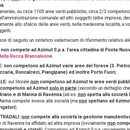
a.
generale, su circa 1100 aree verdi pubbliche, circa 2/3 competono 
dall’amministrazione comunale ad altri soggetti (altre imprese; dec
amente allo sfalcio delle aree verdi, nella medesima località, 
ggetti.
sce di seguito un sintetico vademecum di riferimento relativo alle 
 non compete ad Azimut S.p.a. l’area cittadina di Ponte Nuo
della Rocca Brancaleone.
 non competono ad Azimut varie aree del forese (S. Pietro 
caria, Roncalceci, Piangipane) ed inoltre Porto Fuori;
LE:
sul litorale
non
competono ad Azimut le aree verdi pubbli
 competono ad Azimut
solo in parte
(secondo un dettaglio che
riano e di Marina di Ravenna
(ad es.
non
spetta alla società 
arina compete invece alla società (ma
non
spettano ad Azimut S
igatori
).
STRADALI:
non
compete alla società la gestione manutentiva 
di Ravenna ha affidato ad altra impresa (ovviamente
non
compet
provinciali e statali
). Competono ad Azimut S.p.a. unicamente le a