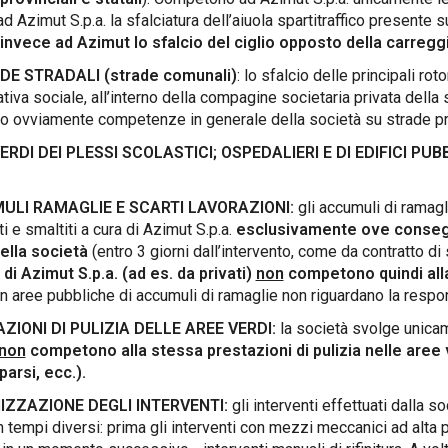
d Azimut S.p.a. la sfalciatura dell’aiuola spartitraffico presente su
invece ad Azimut lo sfalcio del ciglio opposto della carreggia
E STRADALI (strade comunali)
: lo sfalcio delle principali r
tiva sociale, all’interno della compagine societaria privata della
o ovviamente competenze in generale della società su strade prov
ERDI DEI PLESSI SCOLASTICI; OSPEDALIERI E DI EDIFICI PUBB
LI RAMAGLIE E SCARTI LAVORAZIONI:
gli accumuli di ramagl
i e smaltiti a cura di Azimut S.p.a.
esclusivamente ove consegua
ella società
(entro 3 giorni dall’intervento, come da contratto di 
à di Azimut S.p.a. (ad es. da privati)
non
competono quindi alla
n aree pubbliche di accumuli di ramaglie non riguardano la respons
ZIONI DI PULIZIA DELLE AREE VERDI:
la società svolge unicam
non
competono alla stessa prestazioni di pulizia nelle aree 
sparsi, ecc.).
ZZAZIONE DEGLI INTERVENTI:
gli interventi effettuati dalla
n tempi diversi: prima gli interventi con mezzi meccanici ad alta p