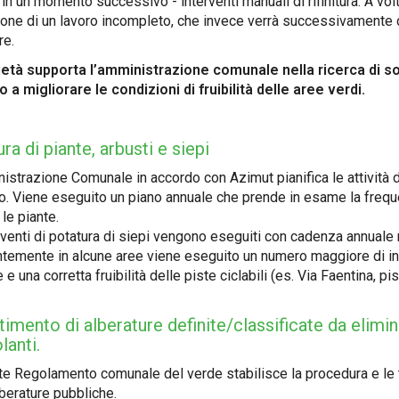
 in un momento successivo - interventi manuali di rifinitura. A vo
one di un lavoro incompleto, che invece verrà successivamente 
re.
età supporta l’amministrazione comunale nella ricerca di s
 a migliorare le condizioni di fruibilità delle aree verdi.
ra di piante, arbusti e siepi
istrazione Comunale in accordo con Azimut pianifica le attività d
o. Viene eseguito un piano annuale che prende in esame la frequen
le piante.
rventi di potatura di siepi vengono eseguiti con cadenza annuale ne
ntemente in alcune aree viene eseguito un numero maggiore di inter
 e una corretta fruibilità delle piste ciclabili (es. Via Faentina, p
imento di alberature definite/classificate da elimin
lanti.
nte Regolamento comunale del verde stabilisce la procedura e le 
lberature pubbliche.