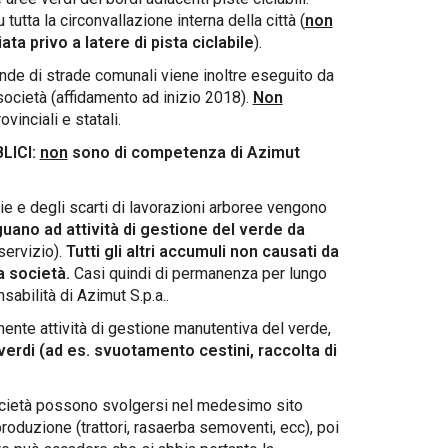
 tutta la circonvallazione interna della città (
n
on
ta privo a latere di pista ciclabile
).
otonde di strade comunali viene inoltre eseguito da
 società (affidamento ad inizio 2018).
Non
inciali e statali.
LICI:
non
sono di competenza di Azimut
ie e degli scarti di lavorazioni arboree vengono
no ad attività di gestione del verde da
servizio).
Tutti gli altri accumuli non causati da
 società.
Casi quindi di permanenza per lungo
abilità di Azimut S.p.a..
ente attività di gestione manutentiva del verde,
verdi (ad es. svuotamento cestini, raccolta di
 società possono svolgersi nel medesimo sito
roduzione (trattori, rasaerba semoventi, ecc), poi