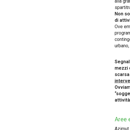
alla gra
spartitr
Non so
di attiv
Ove em
program
continge
urbano
Segnala
mezzi d
scarsa 
interve
Ovviame
“sogget
attivit
Aree e
Azimut 