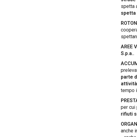
spetta a
spetta 
ROTOND
coopera
spettan
AREE V
S.p.a..
ACCUMU
prelevat
parte d
attivit
tempo i
PRESTA
per cui
rifiuti 
ORGANI
anche i