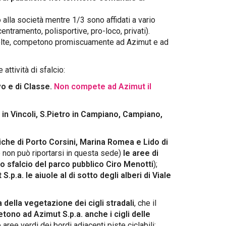
alla società mentre 1/3 sono affidati a vario
entramento, polisportive, pro-loco, privati).
a volte, competono promiscuamente ad Azimut e ad
attività di sfalcio:
vo e di Classe.
Non compete ad Azimut il
in Vincoli, S.Pietro in Campiano, Campiano,
che di Porto Corsini, Marina Romea e Lido di
 non può riportarsi in questa sede)
le aree di
lo sfalcio del parco pubblico Ciro Menotti
);
.p.a. le aiuole al di sotto degli alberi di Viale
della vegetazione dei cigli stradali
, che il
ono ad Azimut S.p.a. anche i cigli delle
ree verdi dei bordi adiacenti piste ciclabili: