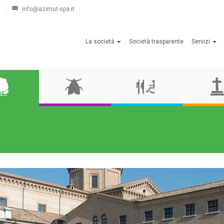
info@azimut-spa.it
La società
Società trasparente
Servizi
Disinfestazione
Servizi
Cimiteri
igienici
e
camere
mortuarie