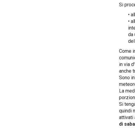
Si proc
• a
• a
int
da 
del
Come in
comunic
in via 
anche t
Sono in 
meteoro
La mede
porzion
Si tenga
quindi 
attivati
di saba