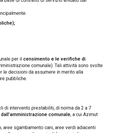
a base di contratto di servizio affidato dal
incipalmente:
liche);
unale per il
censimento e le verifiche di
inistrazione comunale). Tali attività sono svolte
er le decisioni da assumere in merito alla
re pubbliche.
li di intervento prestabiliti, di norma da 2 a 7
 dall’amministrazione comunale
, a cui Azimut
co, aree sgambamento cani, aree verdi adiacenti