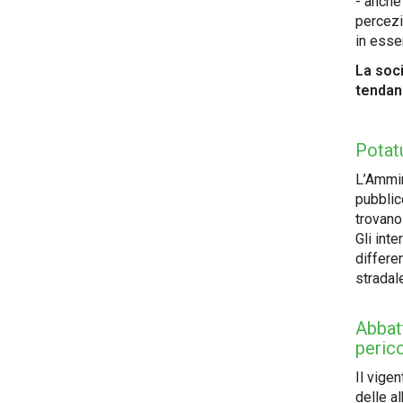
- anche
percezi
in esse
La soci
tendano
Potatu
L’Ammin
pubblic
trovano 
Gli inte
differe
stradale
Abbatt
perico
Il vige
delle a