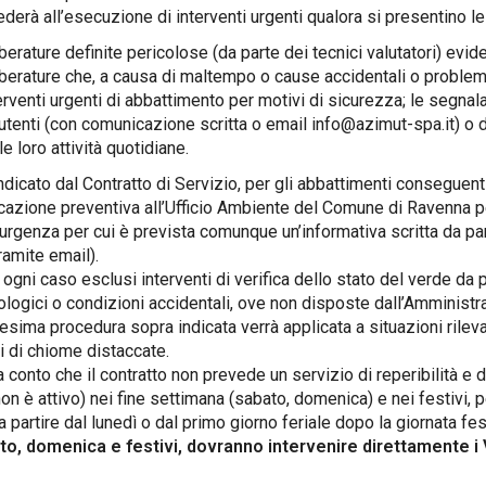
ederà all’esecuzione di interventi urgenti qualora si presentino l
lberature definite pericolose (da parte dei tecnici valutatori) evide
lberature che, a causa di maltempo o cause accidentali o problem
erventi urgenti di abbattimento per motivi di sicurezza; le segn
utenti (con comunicazione scritta o email info@azimut-spa.it) o 
le loro attività quotidiane.
dicato dal Contratto di Servizio, per gli abbattimenti conseguenti
azione preventiva all’Ufficio Ambiente del Comune di Ravenna per
d'urgenza per cui è prevista comunque un’informativa scritta da p
ramite email).
ogni caso esclusi interventi di verifica dello stato del verde da p
logici o condizioni accidentali, ove non disposte dall’Amminist
sima procedura sopra indicata verrà applicata a situazioni rilevan
i di chiome distaccate.
 conto che il contratto non prevede un servizio di reperibilità e d
non è attivo) nei fine settimana (sabato, domenica) e nei festivi, 
 a partire dal lunedì o dal primo giorno feriale dopo la giornata fes
to, domenica e festivi, dovranno intervenire direttamente i V