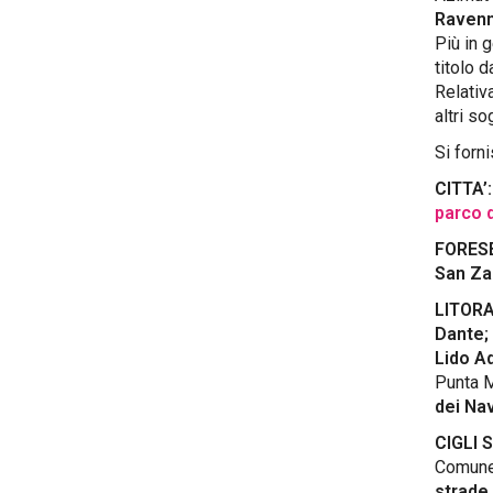
Ravenn
Più in 
titolo 
Relativ
altri so
Si forni
CITTA’:
parco 
FORESE:
San Zac
LITORA
Dante;
Lido Ad
Punta M
dei Nav
CIGLI 
Comune 
strade 