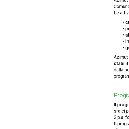
Azimut 
Comune
Le atti
• c
• p
• a
• i
• g
Azimut 
stabili
dalla s
program
Progra
Il prog
sfalci 
S.p.a. 
Il pro