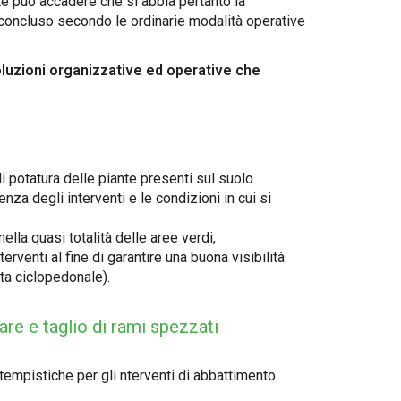
lte può accadere che si abbia pertanto la
concluso secondo le ordinarie modalità operative
oluzioni organizzative ed operative che
i potatura delle piante presenti sul suolo
za degli interventi e le condizioni in cui si
lla quasi totalità delle aree verdi,
venti al fine di garantire una buona visibilità
ista ciclopedonale).
are e taglio di rami spezzati
tempistiche per gli nterventi di abbattimento