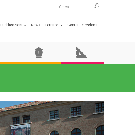
Cerca
Pubblicazioni
News
Fornitori
Contatti e reclami
Impianti
Ufficio
di
tecnico
Cremazione
Next