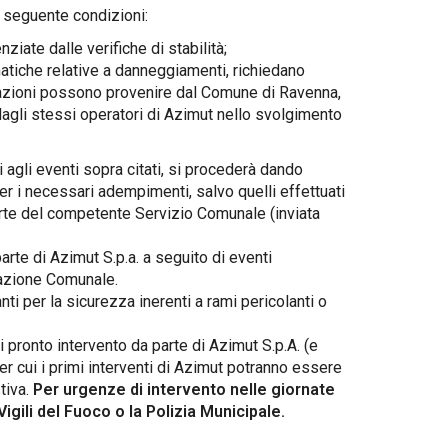
e seguente condizioni:
nziate dalle verifiche di stabilità;
atiche relative a danneggiamenti, richiedano
alazioni possono provenire dal Comune di Ravenna,
dagli stessi operatori di Azimut nello svolgimento
 agli eventi sopra citati, si procederà dando
 i necessari adempimenti, salvo quelli effettuati
arte del competente Servizio Comunale (inviata
arte di Azimut S.p.a. a seguito di eventi
razione Comunale.
ti per la sicurezza inerenti a rami pericolanti o
i pronto intervento da parte di Azimut S.p.A. (e
per cui i primi interventi di Azimut potranno essere
tiva.
Per urgenze di intervento nelle giornate
igili del Fuoco o la Polizia Municipale.